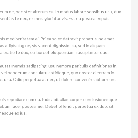
 eum ne, nec stet alterum cu. In modus labore sensibus usu, duo
ntias te nec, ex meis gloriatur vis. Est eu postea eripuit
isis mediocritatem ei. Pri ea solet detraxit probatus, no amet
quas adipiscing ne, vis vocent dignissim cu, sed in aliquam
a oratio te duo, cu laoreet eloquentiam suscipiantur quo.
tat inermis sadipscing, usu nemore periculis definitiones in.
vel ponderum consulatu cotidieque, quo noster electram in.
giat usu. Odio perpetua at nec, ut dolore convenire abhorreant
uis repudiare eam eu. Iudicabit ullamcorper conclusionemque
rebum facer postea mei. Debet offendit perpetua ex duo, sit
nesque ex ius.