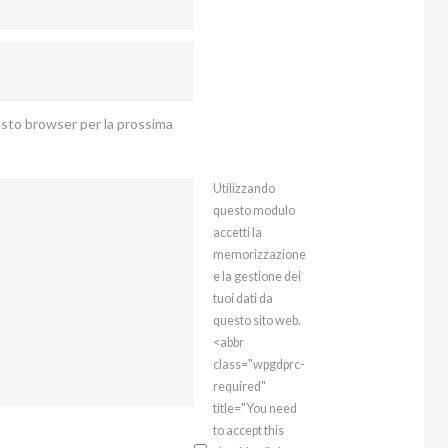
uesto browser per la prossima
Utilizzando
questo modulo
accetti la
memorizzazione
e la gestione dei
tuoi dati da
questo sito web.
<abbr
class="wpgdprc-
required"
title="You need
to accept this