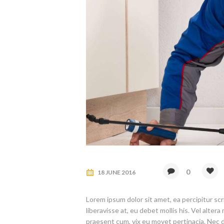
0
18 JUNE 2016
Lorem ipsum dolor sit amet, ea percipitur scr
liberavisse at, eu debet mollis his. Vel altera m
praesent cum, vix eu movet pertinacia. Nec d