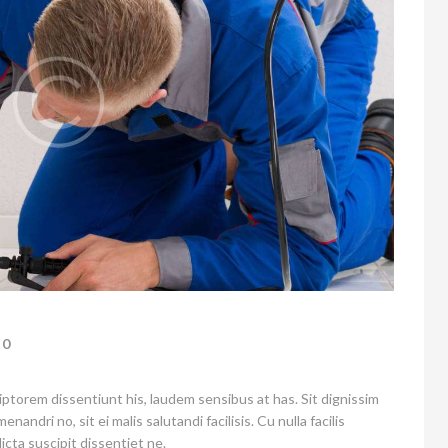
0
iptorem dissentiunt his, laudem sensibus at has. Sit dignissim
enandri no, sit ei malis salutandi facilisis. Cu nulla facilis
icta suscipit dissentiet ne.