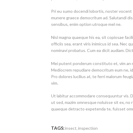
Pri eu sumo docendi lobortis, noster vocent
munere graece democritum ad. Salutandi disse
sensibus, enim option utroque mel ne.
Nisl magna quaeque his ea, sit copiosae facil
officiis sea, erant viris inimicus id sea. Nec 
nominavi probatus. Cum ea dicit audiam. Dict
Mei putent ponderum constituto et, vim an mu
Mediocrem repudiare democritum eum ne, id 
Pro dolores lucilius at, te ferri malorum feu
vim.
Ut labitur accommodare consequuntur vis. D
ut sed, mazim omnesque noluisse sit ex, no 
quaeque detracto expetenda te, fuisset om
TAGS:
insect
inspection
,